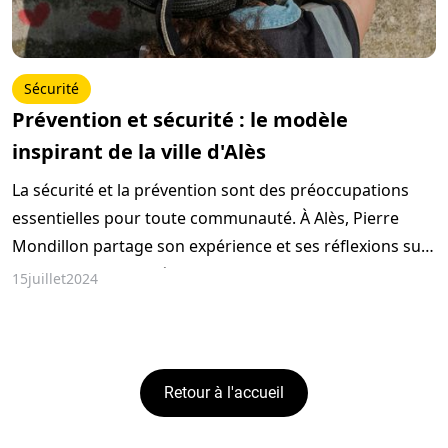
Sécurité
Prévention et sécurité : le modèle
inspirant de la ville d'Alès
La sécurité et la prévention sont des préoccupations
essentielles pour toute communauté. À Alès, Pierre
Mondillon partage son expérience et ses réflexions sur
les dispositifs de prévention mis en place dans la ville.
15
juillet
2024
Retour à l'accueil