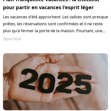
pour partir en vacances l'esprit léger
Les vacances d'été approchent. Les valises sont presque
prêtes, les réservations sont confirmées et il ne reste
plus qu'à fermer la porte de la maison. Pourtant, une
inquiétude revient souvent : comment protéger son
26
juin
2026
domicile pendant son absence ?