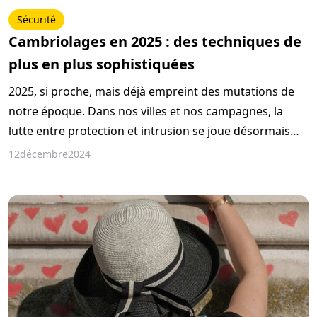
Sécurité
Cambriolages en 2025 : des techniques de
plus en plus sophistiquées
2025, si proche, mais déjà empreint des mutations de
notre époque. Dans nos villes et nos campagnes, la
lutte entre protection et intrusion se joue désormais
avec une inventivité troublante. Les cambrioleurs,
12
décembre
2024
toujours plus audacieux, ne s’embarrassent plus de
simples effractions bruyantes ou grossières.
Désormais, ils usent de subtilité, de technologie et
parfois même de psychologie pour atteindre leur but.