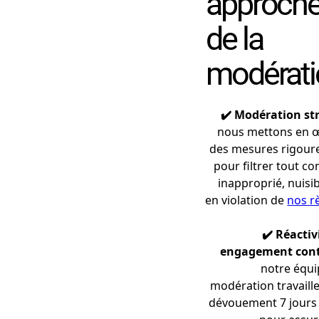
approch
de la
modérati
✔️ Modération str
nous mettons en 
des mesures rigour
pour filtrer tout c
inapproprié, nuisi
en violation de
nos r
✔️ Réactiv
engagement cont
notre équi
modération travaill
dévouement 7 jours 