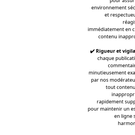
pour assur
environnement séc
et respectue
réagi
immédiatement en c
contenu inappro
✔️ Rigueur et vigil
chaque publicat
commentair
minutieusement ex
par nos modérateur
tout contenu
inappropr
rapidement sup
pour maintenir un e
en ligne 
harmon