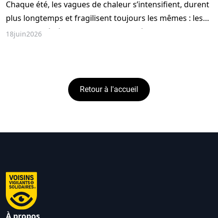
Chaque été, les vagues de chaleur s’intensifient, durent
plus longtemps et fragilisent toujours les mêmes : les
personnes âgées, les personnes isolées, les malades. Et
18
juin
2026
pourtant… on peut tous agir. À son échelle. Dans sa rue.
Dans son immeuble.
Retour à l'accueil
À propos