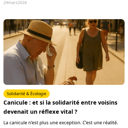
situation. Elles peuvent se produire au sein du couple,
24
mars
2026
entre parents et enfants ou entre membres d’une
même famille. Souvent invisibles, elles ont pourtant des
conséquences graves et durables. Avec cet article, nous
aimerions vous aider à mieux comprendre, repérer et
agir face à ces situations.
Solidarité & Écologie
Canicule : et si la solidarité entre voisins
devenait un réflexe vital ?
La canicule n’est plus une exception. C’est une réalité.