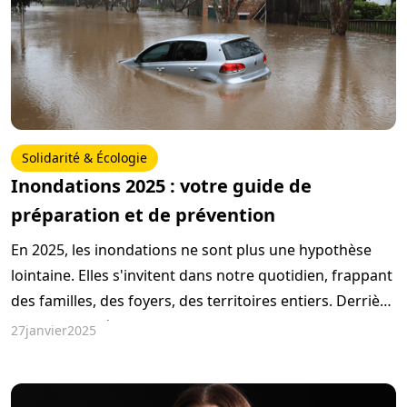
Solidarité & Écologie
Inondations 2025 : votre guide de
préparation et de prévention
En 2025, les inondations ne sont plus une hypothèse
lointaine. Elles s'invitent dans notre quotidien, frappant
des familles, des foyers, des territoires entiers. Derrière
chaque montée des eaux, ce sont des vies
27
janvier
2025
bouleversées, des souvenirs emportés, mais aussi des
leçons précieuses à tirer pour mieux affronter l'avenir.
Ce guide a pour ambition de vous accompagner, de